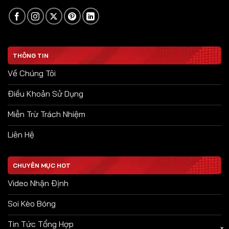
THÔNG TIN
Về Chúng Tôi
Điều Khoản Sử Dụng
Miễn Trừ Trách Nhiệm
Liên Hệ
CHUYÊN MỤC HOT
Video Nhận Định
Soi Kèo Bóng
Tin Tức Tổng Hợp
X