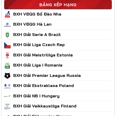
BẢNG XẾP HẠNG
BXH VĐQG Bồ Đào Nha
BXH VĐQG Hà Lan
BXH Giải Serie A Brazil
BXH Giải Liga Czech Rep
BXH Giải Meistriliiga Estonia
BXH Giải Liga I Romania
BXH Giải Premier League Russia
BXH Giải Ekstraklasa Poland
BXH Giải NB I Hungary
BXH Giải Veikkausliiga Finland