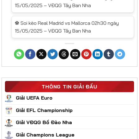
15/05/2025 – VĐQG Tây Ban Nha
⚽ Soi kèo Real Madrid vs Mallorca 02h30 ngày
15/05/2025 – VĐQG Tây Ban Nha
THÔNG TIN GIẢI ĐẤU
Giải UEFA Euro
Giải EFL Championship
Giải VĐQG Bồ Đào Nha
Giải Champions League