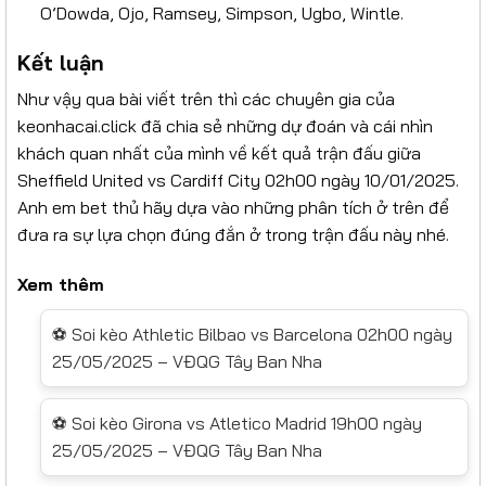
O’Dowda, Ojo, Ramsey, Simpson, Ugbo, Wintle.
Kết luận
Như vậy qua bài viết trên thì các chuyên gia của
keonhacai.click đã chia sẻ những dự đoán và cái nhìn
khách quan nhất của mình về kết quả trận đấu giữa
Sheffield United vs Cardiff City 02h00 ngày 10/01/2025.
Anh em bet thủ hãy dựa vào những phân tích ở trên để
đưa ra sự lựa chọn đúng đắn ở trong trận đấu này nhé.
Xem thêm
⚽ Soi kèo Athletic Bilbao vs Barcelona 02h00 ngày
25/05/2025 – VĐQG Tây Ban Nha
⚽ Soi kèo Girona vs Atletico Madrid 19h00 ngày
25/05/2025 – VĐQG Tây Ban Nha