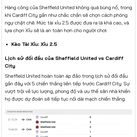
Hàng công của Sheffield United không quá bùng nổ, trong
khi Cardiff City gần như chắc chắn sẽ chọn cách phòng
ngự chặt chẽ. Mức tài xỉu 2.5 được đưa ra là khá cao, và
lựa chọn Xỉu sẽ là an toàn hơn cho người chơi.
Kèo Tài Xỉu: Xỉu 2.5
Lịch sử đối đầu của Sheffield United vs Cardiff
City
Sheffield United hoàn toàn áp đảo trong lịch sử đối đầu
gần đây với 5 chiến thắng liên tiếp trước Cardiff City. Sự
vượt trội về lực lượng, phong độ và ưu thế sân nhà khiến
họ được dự đoán sẽ tiếp tục nối dài mạch chiến thắng.