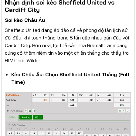
Nhận định soi kèo Sheffield United vs
Cardiff City
Soi kèo Châu Âu
Sheffield United đang áp đảo cả về phong độ lẫn lịch sử
đối đầu, khi toàn thắng trong 5 lần gặp nhau gần đây với
Cardiff City. Hơn nữa, lợi thế sân nhà Bramall Lane càng
củng cố thêm niềm tin vào một chiến thắng cho thầy trò
HLV Chris Wilder.
Kèo Châu Âu: Chọn Sheffield United Thắng (Full
Time)