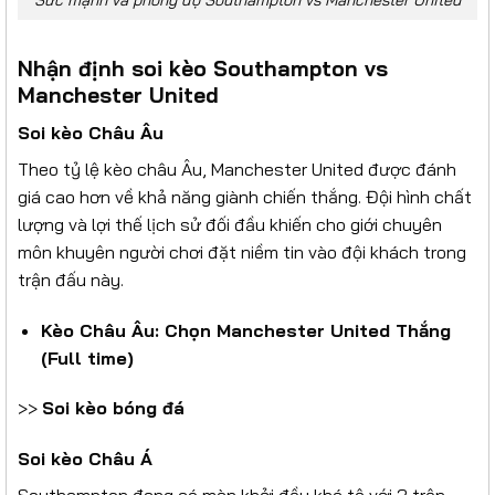
Sức mạnh và phong độ Southampton vs Manchester United
Nhận định soi kèo Southampton vs
Manchester United
Soi kèo Châu Âu
Theo tỷ lệ kèo châu Âu, Manchester United được đánh
giá cao hơn về khả năng giành chiến thắng. Đội hình chất
lượng và lợi thế lịch sử đối đầu khiến cho giới chuyên
môn khuyên người chơi đặt niềm tin vào đội khách trong
trận đấu này.
Kèo Châu Âu: Chọn Manchester United Thắng
(Full time)
>>
Soi kèo bóng đá
Soi kèo Châu Á