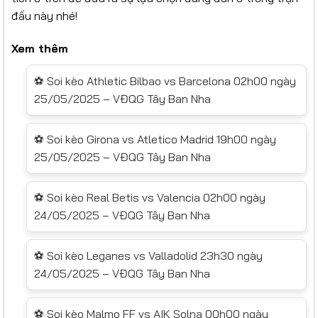
đấu này nhé!
Xem thêm
⚽ Soi kèo Athletic Bilbao vs Barcelona 02h00 ngày
25/05/2025 – VĐQG Tây Ban Nha
⚽ Soi kèo Girona vs Atletico Madrid 19h00 ngày
25/05/2025 – VĐQG Tây Ban Nha
⚽ Soi kèo Real Betis vs Valencia 02h00 ngày
24/05/2025 – VĐQG Tây Ban Nha
⚽ Soi kèo Leganes vs Valladolid 23h30 ngày
24/05/2025 – VĐQG Tây Ban Nha
⚽ Soi kèo Malmo FF vs AIK Solna 00h00 ngày