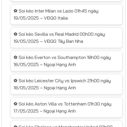
⚽ Soi kèo Inter Milan vs Lazio 01h45 ngày
19/05/2025 – VĐQG Italia
⚽ Soi kèo Sevilla vs Real Madrid 00h00 ngày
19/05/2025 – VĐQG Tây Ban Nha
⚽ Soi kèo Everton vs Southampton 18h00 ngày
18/05/2025 – Ngoại Hạng Anh
⚽ Soi kèo Leicester City vs Ipswich 21h00 ngày
18/05/2025 – Ngoại Hạng Anh
⚽ Soi kèo Aston Villa vs Tottenham 01h30 ngày
17/05/2025 – Ngoại Hạng Anh
⚽ Soi kèo Chelsea vs Manchester United 02h00