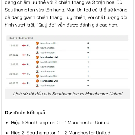
đang chiếm ưu thế với 2 chiến thắng và 3 trận hòa. Dù
Southampton vừa lên hạng, Man United có thể sẽ không
dễ dàng giành chiến thắng. Tuy nhiên, với chất lượng đội
hình vượt trội, “Quỷ đỏ” vẫn được đánh giá cao hơn.
Lịch sử thi đấu của Southampton vs Manchester United
Dự đoán kết quả
Hiệp 1: Southampton 0 – 1 Manchester United
Hiệp 2: Southampton 1 – 2 Manchester United