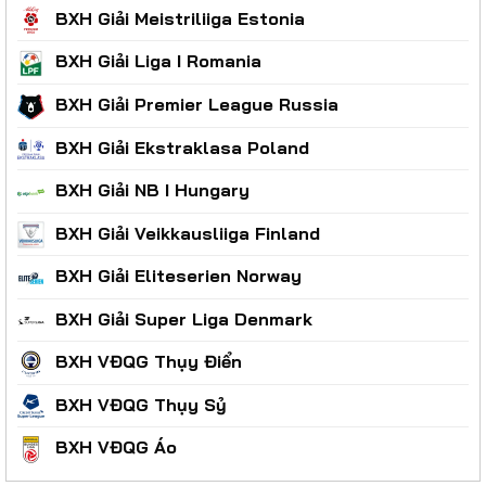
BXH Giải Meistriliiga Estonia
BXH Giải Liga I Romania
BXH Giải Premier League Russia
BXH Giải Ekstraklasa Poland
BXH Giải NB I Hungary
BXH Giải Veikkausliiga Finland
BXH Giải Eliteserien Norway
BXH Giải Super Liga Denmark
BXH VĐQG Thụy Điển
BXH VĐQG Thụy Sỷ
BXH VĐQG Áo