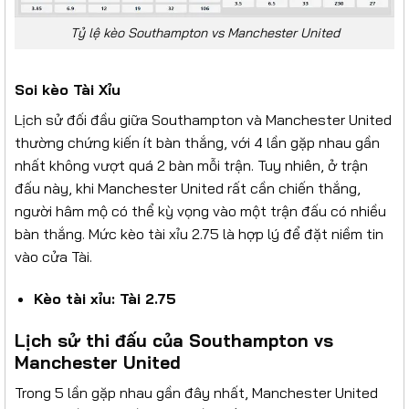
Tỷ lệ kèo Southampton vs Manchester United
Soi kèo Tài Xỉu
Lịch sử đối đầu giữa Southampton và Manchester United
thường chứng kiến ít bàn thắng, với 4 lần gặp nhau gần
nhất không vượt quá 2 bàn mỗi trận. Tuy nhiên, ở trận
đấu này, khi Manchester United rất cần chiến thắng,
người hâm mộ có thể kỳ vọng vào một trận đấu có nhiều
bàn thắng. Mức kèo tài xỉu 2.75 là hợp lý để đặt niềm tin
vào cửa Tài.
Kèo tài xỉu: Tài 2.75
Lịch sử thi đấu của Southampton vs
Manchester United
Trong 5 lần gặp nhau gần đây nhất, Manchester United