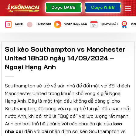
Bỏ
Cược DA88
Cược Wi88
qua
nội
HOME
LIVESCORE
VIDEO NHẬN ĐỊNH
LỊCH THI ĐẤU
KQ
dung
Soi kèo Southampton vs Manchester
United 18h30 ngày 14/09/2024 –
Ngoại Hạng Anh
Southampton sẽ trở về sân nhà để đối mặt với đội khách
Manchester United trong khuôn khổ vòng 4 giải Ngoại
Hạng Anh. Đây là một trận đấu không dễ dàng gì cho
Southampton, đội bóng vừa quay trở lại giải đấu cao nhất
nước Anh, khi đối thủ là “Quỷ đỏ” với lực lượng rất mạnh.
Anh em bet thủ hãy cùng với các chuyên gia của
keo
nha cai
đến với bài nhận định soi kèo Southampton vs