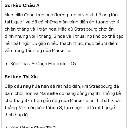
Soi kèo Châu Á
Marseille đang trên con đường trở lại với vị thế ông lớn
tại Ligue 1 và đã có những màn trình diễn ấn tượng với 4
chiến thắng và 1 trận hòa. Mặc dù Strasbourg chơi ổn
định nhưng với 1 thắng, 3 hòa và 1 thua, họ khó có thể tạo
nên bất ngờ. Dù gặp nhiều thách thức, mục tiêu 3 điểm
vẫn trong tầm tay của Marseille.
Kèo Châu Á: Chọn Marseille -0.5
Soi kèo Tài Xỉu
Cặp đấu này hứa hẹn sẽ rất hấp dẫn, khi Strasbourg đã
dám chơi hơn và Marseille có hàng công mạnh. Thống kê
cho thấy 4/5 trận gần đây của Marseille có ít nhất 3 bàn
thắng. Với mức kèo tài xỉu 3, lựa chọn Tài là một quyết
định hợp lý.
Kèo tài xỉu: Chọn Tài 3