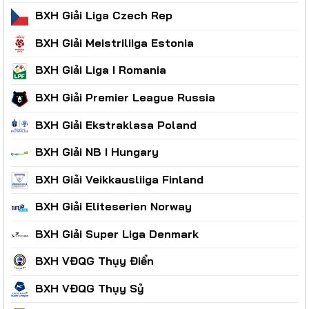
BXH Giải Liga Czech Rep
BXH Giải Meistriliiga Estonia
BXH Giải Liga I Romania
BXH Giải Premier League Russia
BXH Giải Ekstraklasa Poland
BXH Giải NB I Hungary
BXH Giải Veikkausliiga Finland
BXH Giải Eliteserien Norway
BXH Giải Super Liga Denmark
BXH VĐQG Thụy Điển
BXH VĐQG Thụy Sỷ