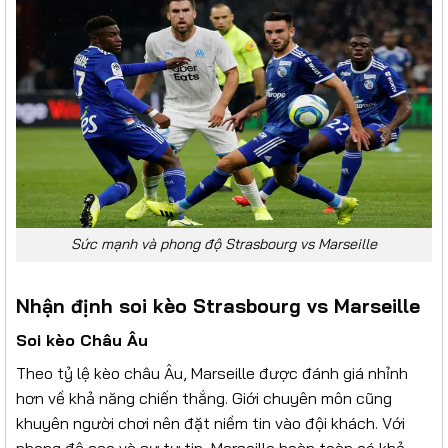
Sức mạnh và phong độ Strasbourg vs Marseille
Nhận định soi kèo Strasbourg vs Marseille
Soi kèo Châu Âu
Theo tỷ lệ kèo châu Âu, Marseille được đánh giá nhỉnh
hơn về khả năng chiến thắng. Giới chuyên môn cũng
khuyên người chơi nên đặt niềm tin vào đội khách. Với
phong độ cao và sự tự tin, Marseille hoàn toàn có khả