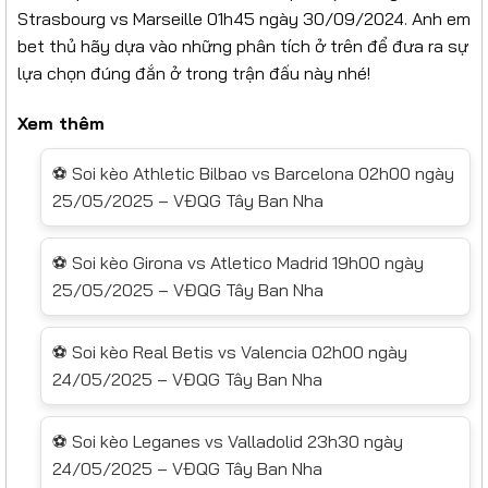
Strasbourg vs Marseille 01h45 ngày 30/09/2024. Anh em
bet thủ hãy dựa vào những phân tích ở trên để đưa ra sự
lựa chọn đúng đắn ở trong trận đấu này nhé!
Xem thêm
⚽ Soi kèo Athletic Bilbao vs Barcelona 02h00 ngày
25/05/2025 – VĐQG Tây Ban Nha
⚽ Soi kèo Girona vs Atletico Madrid 19h00 ngày
25/05/2025 – VĐQG Tây Ban Nha
⚽ Soi kèo Real Betis vs Valencia 02h00 ngày
24/05/2025 – VĐQG Tây Ban Nha
⚽ Soi kèo Leganes vs Valladolid 23h30 ngày
24/05/2025 – VĐQG Tây Ban Nha