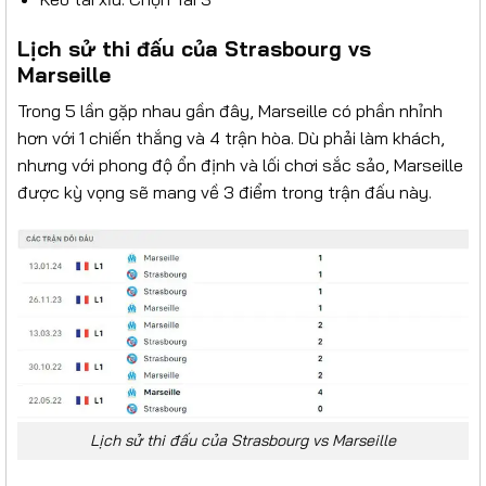
Lịch sử thi đấu của Strasbourg vs
Marseille
Trong 5 lần gặp nhau gần đây, Marseille có phần nhỉnh
hơn với 1 chiến thắng và 4 trận hòa. Dù phải làm khách,
nhưng với phong độ ổn định và lối chơi sắc sảo, Marseille
được kỳ vọng sẽ mang về 3 điểm trong trận đấu này.
Lịch sử thi đấu của Strasbourg vs Marseille