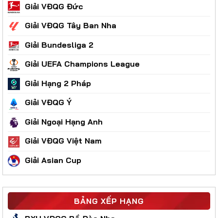
Giải VĐQG Đức
Giải VĐQG Tây Ban Nha
Giải Bundesliga 2
Giải UEFA Champions League
Giải Hạng 2 Pháp
Giải VĐQG Ý
Giải Ngoại Hạng Anh
Giải VĐQG Việt Nam
Giải Asian Cup
BẢNG XẾP HẠNG