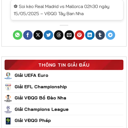
⚽ Soi kèo Real Madrid vs Mallorca 02h30 ngày
15/05/2025 – VĐQG Tây Ban Nha
THÔNG TIN GIẢI ĐẤU
Giải UEFA Euro
Giải EFL Championship
Giải VĐQG Bồ Đào Nha
Giải Champions League
Giải VĐQG Pháp