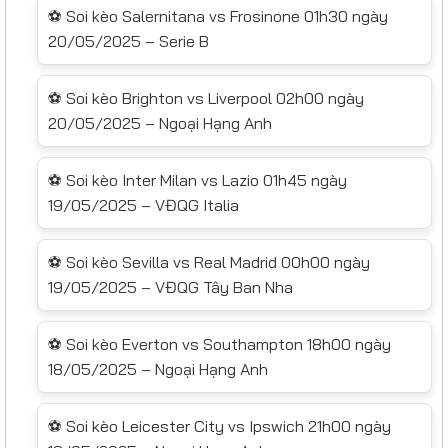
⚽ Soi kèo Salernitana vs Frosinone 01h30 ngày
20/05/2025 – Serie B
⚽ Soi kèo Brighton vs Liverpool 02h00 ngày
20/05/2025 – Ngoại Hạng Anh
⚽ Soi kèo Inter Milan vs Lazio 01h45 ngày
19/05/2025 – VĐQG Italia
⚽ Soi kèo Sevilla vs Real Madrid 00h00 ngày
19/05/2025 – VĐQG Tây Ban Nha
⚽ Soi kèo Everton vs Southampton 18h00 ngày
18/05/2025 – Ngoại Hạng Anh
⚽ Soi kèo Leicester City vs Ipswich 21h00 ngày