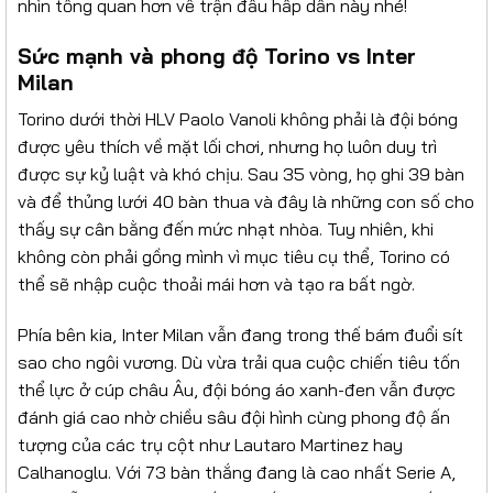
nhìn tổng quan hơn về trận đấu hấp dẫn này nhé!
Sức mạnh và phong độ Torino vs Inter
Milan
Torino dưới thời HLV Paolo Vanoli không phải là đội bóng
được yêu thích về mặt lối chơi, nhưng họ luôn duy trì
được sự kỷ luật và khó chịu. Sau 35 vòng, họ ghi 39 bàn
và để thủng lưới 40 bàn thua và đây là những con số cho
thấy sự cân bằng đến mức nhạt nhòa. Tuy nhiên, khi
không còn phải gồng mình vì mục tiêu cụ thể, Torino có
thể sẽ nhập cuộc thoải mái hơn và tạo ra bất ngờ.
Phía bên kia, Inter Milan vẫn đang trong thế bám đuổi sít
sao cho ngôi vương. Dù vừa trải qua cuộc chiến tiêu tốn
thể lực ở cúp châu Âu, đội bóng áo xanh-đen vẫn được
đánh giá cao nhờ chiều sâu đội hình cùng phong độ ấn
tượng của các trụ cột như Lautaro Martinez hay
Calhanoglu. Với 73 bàn thắng đang là cao nhất Serie A,