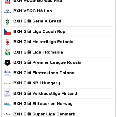
BXH VĐQG Bồ Đào Nha
BXH VĐQG Hà Lan
BXH Giải Serie A Brazil
BXH Giải Liga Czech Rep
BXH Giải Meistriliiga Estonia
BXH Giải Liga I Romania
BXH Giải Premier League Russia
BXH Giải Ekstraklasa Poland
BXH Giải NB I Hungary
BXH Giải Veikkausliiga Finland
BXH Giải Eliteserien Norway
BXH Giải Super Liga Denmark