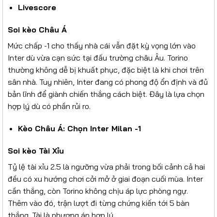
Livescore
Soi kèo Châu Á
Mức chấp -1 cho thấy nhà cái vẫn đặt kỳ vọng lớn vào
Inter dù vừa cạn sức tại đấu trường châu Âu. Torino
thường không dễ bị khuất phục, đặc biệt là khi chơi trên
sân nhà. Tuy nhiên, Inter đang có phong độ ổn định và đủ
bản lĩnh để giành chiến thắng cách biệt. Đây là lựa chọn
hợp lý dù có phần rủi ro.
Kèo Châu Á: Chọn Inter Milan -1
Soi kèo Tài Xỉu
Tỷ lệ tài xỉu 2.5 là ngưỡng vừa phải trong bối cảnh cả hai
đều có xu hướng chơi cởi mở ở giai đoạn cuối mùa. Inter
cần thắng, còn Torino không chịu áp lực phòng ngự.
Thêm vào đó, trận lượt đi từng chứng kiến tới 5 bàn
thắng. Tài là phương án hợp lý.