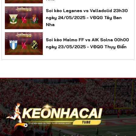
Soi kèo Leganes vs Valladolid 23h30
ngày 24/05/2025 - VĐQG Tây Ban
Nha
Soi kèo Malmo FF vs AIK Solna 00h00
ngày 23/05/2025 - VĐQG Thụy Điển