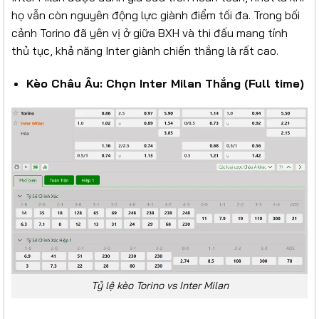
họ vẫn còn nguyên động lực giành điểm tối đa. Trong bối
cảnh Torino đã yên vị ở giữa BXH và thi đấu mang tính
thủ tục, khả năng Inter giành chiến thắng là rất cao.
Kèo Châu Âu: Chọn Inter Milan Thắng (Full time)
Tỷ lệ kèo Torino vs Inter Milan