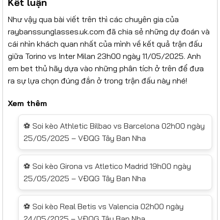
Kết luận
Như vậy qua bài viết trên thì các chuyên gia của
raybanssunglasses.uk.com đã chia sẻ những dự đoán và
cái nhìn khách quan nhất của mình về kết quả trận đấu
giữa Torino vs Inter Milan 23h00 ngày 11/05/2025. Anh
em bet thủ hãy dựa vào những phân tích ở trên để đưa
ra sự lựa chọn đúng đắn ở trong trận đấu này nhé!
Xem thêm
⚽ Soi kèo Athletic Bilbao vs Barcelona 02h00 ngày
25/05/2025 – VĐQG Tây Ban Nha
⚽ Soi kèo Girona vs Atletico Madrid 19h00 ngày
25/05/2025 – VĐQG Tây Ban Nha
⚽ Soi kèo Real Betis vs Valencia 02h00 ngày
24/05/2025 – VĐQG Tây Ban Nha