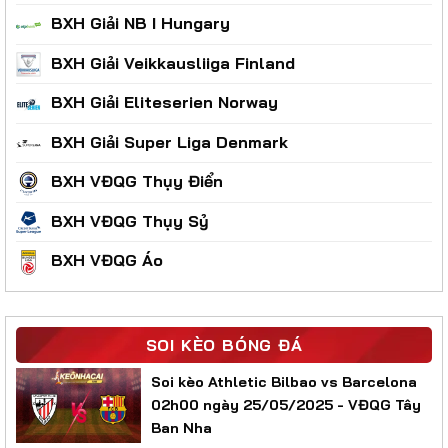
BXH Giải NB I Hungary
BXH Giải Veikkausliiga Finland
BXH Giải Eliteserien Norway
BXH Giải Super Liga Denmark
BXH VĐQG Thụy Điển
BXH VĐQG Thụy Sỷ
BXH VĐQG Áo
SOI KÈO BÓNG ĐÁ
Soi kèo Athletic Bilbao vs Barcelona
02h00 ngày 25/05/2025 - VĐQG Tây
Ban Nha