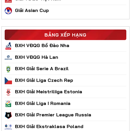
Giải Asian Cup
BẢNG XẾP HẠNG
BXH VĐQG Bồ Đào Nha
BXH VĐQG Hà Lan
BXH Giải Serie A Brazil
BXH Giải Liga Czech Rep
BXH Giải Meistriliiga Estonia
BXH Giải Liga I Romania
BXH Giải Premier League Russia
BXH Giải Ekstraklasa Poland