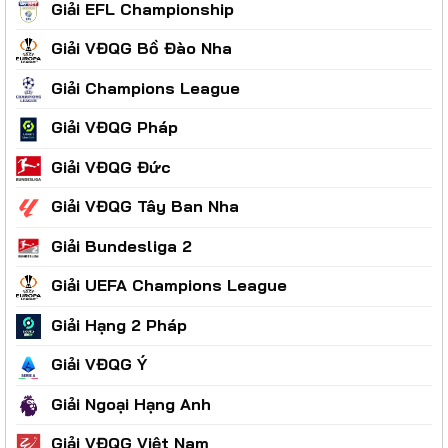
Giải EFL Championship
Giải VĐQG Bồ Đào Nha
Giải Champions League
Giải VĐQG Pháp
Giải VĐQG Đức
Giải VĐQG Tây Ban Nha
Giải Bundesliga 2
Giải UEFA Champions League
Giải Hạng 2 Pháp
Giải VĐQG Ý
Giải Ngoại Hạng Anh
Giải VĐQG Việt Nam