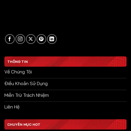
THÔNG TIN
Về Chúng Tôi
Điều Khoản Sử Dụng
Miễn Trừ Trách Nhiệm
Liên Hệ
CHUYÊN MỤC HOT