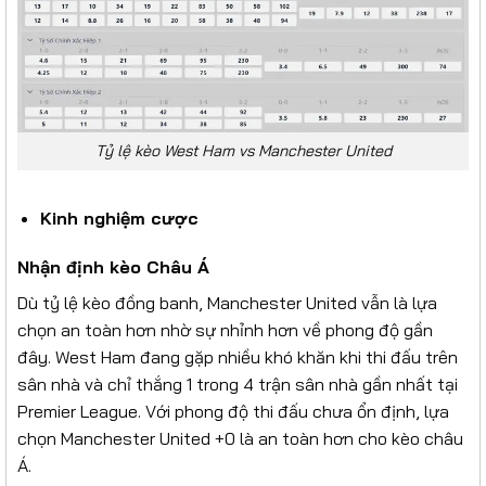
Tỷ lệ kèo West Ham vs Manchester United
Kinh nghiệm cược
Nhận định kèo Châu Á
Dù tỷ lệ kèo đồng banh, Manchester United vẫn là lựa
chọn an toàn hơn nhờ sự nhỉnh hơn về phong độ gần
đây. West Ham đang gặp nhiều khó khăn khi thi đấu trên
sân nhà và chỉ thắng 1 trong 4 trận sân nhà gần nhất tại
Premier League. Với phong độ thi đấu chưa ổn định, lựa
chọn Manchester United +0 là an toàn hơn cho kèo châu
Á.