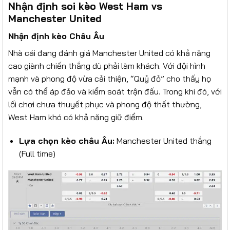
Nhận định soi kèo West Ham vs
Manchester United
Nhận định kèo Châu Âu
Nhà cái đang đánh giá Manchester United có khả năng
cao giành chiến thắng dù phải làm khách. Với đội hình
mạnh và phong độ vừa cải thiện, “Quỷ đỏ” cho thấy họ
vẫn có thể áp đảo và kiểm soát trận đấu. Trong khi đó, với
lối chơi chưa thuyết phục và phong độ thất thường,
West Ham khó có khả năng giữ điểm.
Lựa chọn kèo châu Âu:
Manchester United thắng
(Full time)