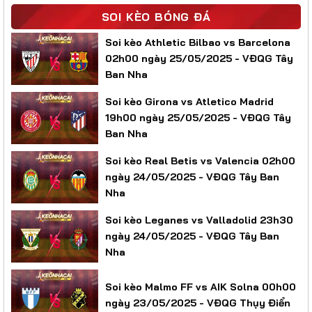
SOI KÈO BÓNG ĐÁ
Soi kèo Athletic Bilbao vs Barcelona
02h00 ngày 25/05/2025 - VĐQG Tây
Ban Nha
Soi kèo Girona vs Atletico Madrid
19h00 ngày 25/05/2025 - VĐQG Tây
Ban Nha
Soi kèo Real Betis vs Valencia 02h00
ngày 24/05/2025 - VĐQG Tây Ban
Nha
Soi kèo Leganes vs Valladolid 23h30
ngày 24/05/2025 - VĐQG Tây Ban
Nha
Soi kèo Malmo FF vs AIK Solna 00h00
ngày 23/05/2025 - VĐQG Thụy Điển