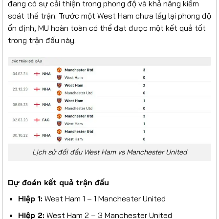
đang có sự cải thiện trong phong độ và khả năng kiểm
soát thế trận. Trước một West Ham chưa lấy lại phong độ
ổn định, MU hoàn toàn có thể đạt được một kết quả tốt
trong trận đấu này.
Lịch sử đối đầu West Ham vs Manchester United
Dự đoán kết quả trận đấu
Hiệp 1:
West Ham 1 – 1 Manchester United
Hiệp 2:
West Ham 2 – 3 Manchester United