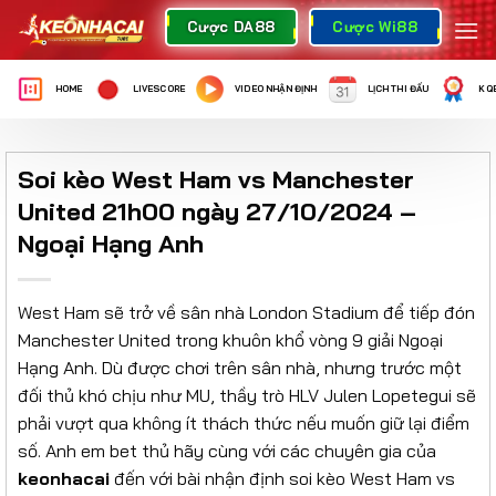
Bỏ
Cược DA88
Cược Wi88
qua
nội
HOME
LIVESCORE
VIDEO NHẬN ĐỊNH
LỊCH THI ĐẤU
KQ
dung
Soi kèo West Ham vs Manchester
United 21h00 ngày 27/10/2024 –
Ngoại Hạng Anh
West Ham sẽ trở về sân nhà London Stadium để tiếp đón
Manchester United trong khuôn khổ vòng 9 giải Ngoại
Hạng Anh. Dù được chơi trên sân nhà, nhưng trước một
đối thủ khó chịu như MU, thầy trò HLV Julen Lopetegui sẽ
phải vượt qua không ít thách thức nếu muốn giữ lại điểm
số. Anh em bet thủ hãy cùng với các chuyên gia của
keonhacai
đến với bài nhận định soi kèo West Ham vs