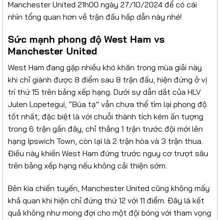
Manchester United 21h00 ngày 27/10/2024 để có cái
nhìn tổng quan hơn về trận đấu hấp dẫn này nhé!
Sức mạnh phong độ West Ham vs
Manchester United
West Ham đang gặp nhiều khó khăn trong mùa giải này
khi chỉ giành được 8 điểm sau 8 trận đấu, hiện đứng ở vị
trí thứ 15 trên bảng xếp hạng. Dưới sự dẫn dắt của HLV
Julen Lopetegui, “Búa tạ” vẫn chưa thể tìm lại phong độ
tốt nhất, đặc biệt là với chuỗi thành tích kém ấn tượng
trong 6 trận gần đây, chỉ thắng 1 trận trước đội mới lên
hạng Ipswich Town, còn lại là 2 trận hòa và 3 trận thua.
Điều này khiến West Ham đứng trước nguy cơ trượt sâu
trên bảng xếp hạng nếu không cải thiện sớm.
Bên kia chiến tuyến, Manchester United cũng không mấy
khả quan khi hiện chỉ đứng thứ 12 với 11 điểm. Đây là kết
quả không như mong đợi cho một đội bóng với tham vọng