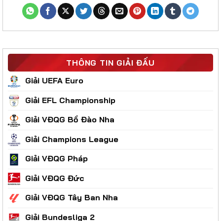
THÔNG TIN GIẢI ĐẤU
Giải UEFA Euro
Giải EFL Championship
Giải VĐQG Bồ Đào Nha
Giải Champions League
Giải VĐQG Pháp
Giải VĐQG Đức
Giải VĐQG Tây Ban Nha
Giải Bundesliga 2