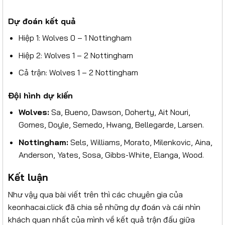
Dự đoán kết quả
Hiệp 1: Wolves 0 – 1 Nottingham
Hiệp 2: Wolves 1 – 2 Nottingham
Cả trận: Wolves 1 – 2 Nottingham
Đội hình dự kiến
Wolves:
Sa, Bueno, Dawson, Doherty, Ait Nouri,
Gomes, Doyle, Semedo, Hwang, Bellegarde, Larsen.
Nottingham:
Sels, Williams, Morato, Milenkovic, Aina,
Anderson, Yates, Sosa, Gibbs-White, Elanga, Wood.
Kết luận
Như vậy qua bài viết trên thì các chuyên gia của
keonhacai.click đã chia sẻ những dự đoán và cái nhìn
khách quan nhất của mình về kết quả trận đấu giữa