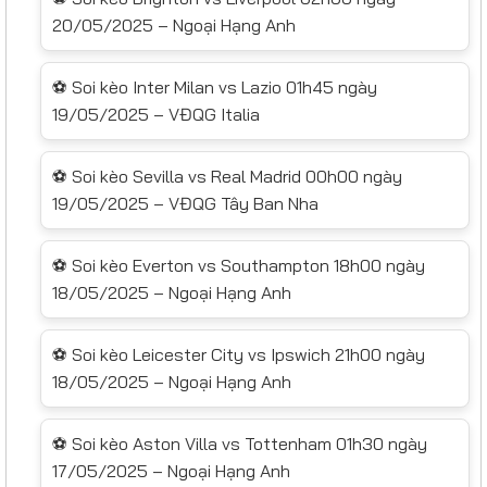
20/05/2025 – Ngoại Hạng Anh
⚽ Soi kèo Inter Milan vs Lazio 01h45 ngày
19/05/2025 – VĐQG Italia
⚽ Soi kèo Sevilla vs Real Madrid 00h00 ngày
19/05/2025 – VĐQG Tây Ban Nha
⚽ Soi kèo Everton vs Southampton 18h00 ngày
18/05/2025 – Ngoại Hạng Anh
⚽ Soi kèo Leicester City vs Ipswich 21h00 ngày
18/05/2025 – Ngoại Hạng Anh
⚽ Soi kèo Aston Villa vs Tottenham 01h30 ngày
17/05/2025 – Ngoại Hạng Anh