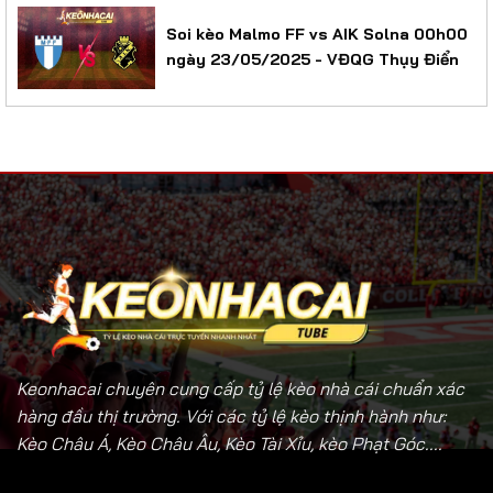
Soi kèo Malmo FF vs AIK Solna 00h00
ngày 23/05/2025 - VĐQG Thụy Điển
Keonhacai chuyên cung cấp tỷ lệ kèo nhà cái chuẩn xác
hàng đầu thị trường. Với các tỷ lệ kèo thịnh hành như:
Kèo Châu Á, Kèo Châu Âu, Kèo Tài Xỉu, kèo Phạt Góc....