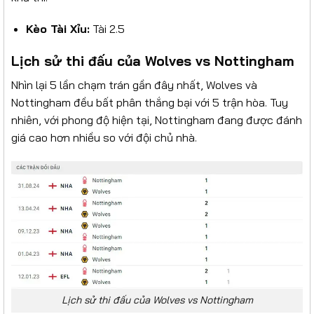
Kèo Tài Xỉu:
Tài 2.5
Lịch sử thi đấu của Wolves vs Nottingham
Nhìn lại 5 lần chạm trán gần đây nhất, Wolves và
Nottingham đều bất phân thắng bại với 5 trận hòa. Tuy
nhiên, với phong độ hiện tại, Nottingham đang được đánh
giá cao hơn nhiều so với đội chủ nhà.
Lịch sử thi đấu của Wolves vs Nottingham