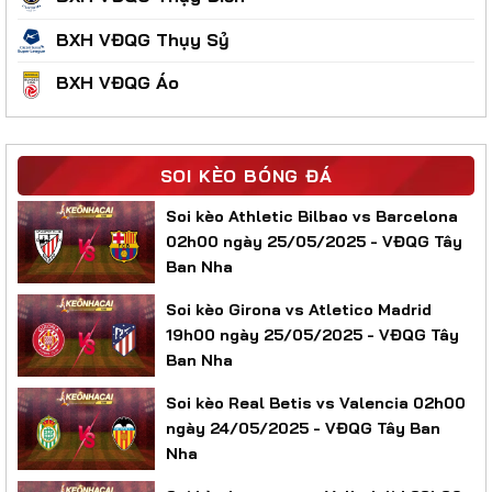
BXH VĐQG Thụy Sỷ
BXH VĐQG Áo
SOI KÈO BÓNG ĐÁ
Soi kèo Athletic Bilbao vs Barcelona
02h00 ngày 25/05/2025 - VĐQG Tây
Ban Nha
Soi kèo Girona vs Atletico Madrid
19h00 ngày 25/05/2025 - VĐQG Tây
Ban Nha
Soi kèo Real Betis vs Valencia 02h00
ngày 24/05/2025 - VĐQG Tây Ban
Nha