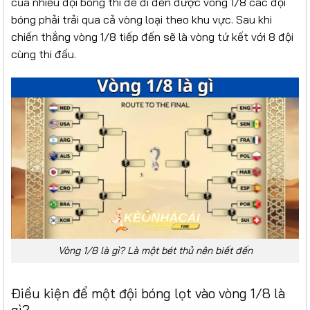
của nhiều đội bóng thì để đi đến được vòng 1/8 các đội
bóng phải trải qua cả vòng loại theo khu vực. Sau khi
chiến thắng vòng 1/8 tiếp đến sẽ là vòng tứ kết với 8 đội
cùng thi đấu.
Vòng 1/8 là gì? Là một bét thủ nên biết đến
Điều kiện để một đội bóng lọt vào vòng 1/8 là
gì?