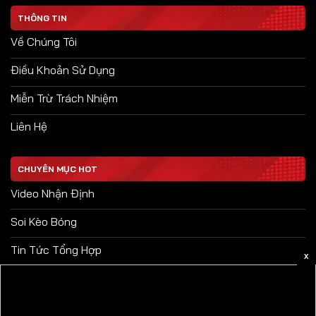
THÔNG TIN
Về Chúng Tôi
Điều Khoản Sử Dụng
Miễn Trừ Trách Nhiệm
Liên Hệ
CHUYÊN MỤC HOT
Video Nhận Định
Soi Kèo Bóng
Tin Tức Tổng Hợp
X
Kinh Nghiệm Cá Cược