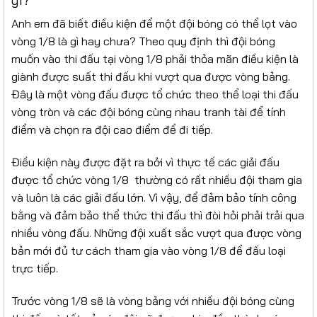
Anh em đã biết điều kiện để một đội bóng có thể lọt vào
vòng 1/8 là gì hay chưa? Theo quy định thì đội bóng
muốn vào thi đấu tại vòng 1/8 phải thỏa mãn điều kiện là
giành được suất thi đấu khi vượt qua được vòng bảng.
Đây là một vòng đấu được tổ chức theo thể loại thi đấu
vòng tròn và các đội bóng cùng nhau tranh tài để tính
điểm và chọn ra đội cao điểm để đi tiếp.
Điều kiện này được đặt ra bởi vì thực tế các giải đấu
được tổ chức vòng 1/8 thường có rất nhiều đội tham gia
và luôn là các giải đấu lớn. Vì vậy, để đảm bảo tính công
bằng và đảm bảo thể thức thi đấu thì đòi hỏi phải trải qua
nhiều vòng đấu. Những đội xuất sắc vượt qua được vòng
bản mới đủ tư cách tham gia vào vòng 1/8 để đấu loại
trực tiếp.
Trước vòng 1/8 sẽ là vòng bảng với nhiều đội bóng cùng