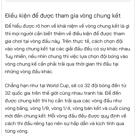
Điều kiện để được tham gia vòng chung kết
Để hiểu được rõ hơn về khái niệm về vòng chung kết là gì
thì mọi người cần biết thêm về điều kiện để được tham
gia chơi tại vòng đấu này. Trên thực tế, cách chọn đội
vào vòng chung kết tại các giải đấu đều có sự khác nhau.
Tuy nhiên, nếu nhìn chung thì việc lựa chọn đội bóng vào
vòng chung kế cần phải trải qua thời gian thi đấu tại
những vòng đấu khác.
Chẳng hạn như tại World Cup, sẽ có 32 đội bóng đến từ
32 quốc gia trên thế giới cùng nhau tranh tài. Để đến
được chung kết thì họ cần trải qua các vòng đấu như
vòng bảng, vòng 1/8, vòng 1/4, vòng bán kết và cuối cùng
mới đến chung kết. Mỗi vòng đấu đều được quy định về
cách thi đấu riêng tạo nên sự hấp dẫn và kịch tính qua
từng vòng.