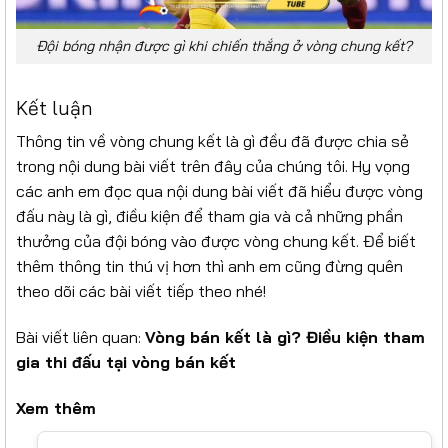
Đội bóng nhận được gì khi chiến thắng ở vòng chung kết?
Kết luận
Thông tin về vòng chung kết là gì đều đã được chia sẻ
trong nội dung bài viết trên đây của chúng tôi. Hy vọng
các anh em đọc qua nội dung bài viết đã hiểu được vòng
đấu này là gì, điều kiện để tham gia và cả những phần
thưởng của đội bóng vào được vòng chung kết. Để biết
thêm thông tin thú vị hơn thì anh em cũng đừng quên
theo dõi các bài viết tiếp theo nhé!
Bài viết liên quan:
Vòng bán kết là gì? Điều kiện tham
gia thi đấu tại vòng bán kết
Xem thêm