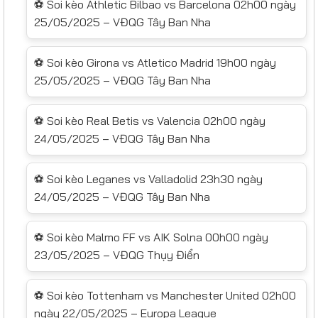
⚽ Soi kèo Athletic Bilbao vs Barcelona 02h00 ngày
25/05/2025 – VĐQG Tây Ban Nha
⚽ Soi kèo Girona vs Atletico Madrid 19h00 ngày
25/05/2025 – VĐQG Tây Ban Nha
⚽ Soi kèo Real Betis vs Valencia 02h00 ngày
24/05/2025 – VĐQG Tây Ban Nha
⚽ Soi kèo Leganes vs Valladolid 23h30 ngày
24/05/2025 – VĐQG Tây Ban Nha
⚽ Soi kèo Malmo FF vs AIK Solna 00h00 ngày
23/05/2025 – VĐQG Thụy Điển
⚽ Soi kèo Tottenham vs Manchester United 02h00
ngày 22/05/2025 – Europa League