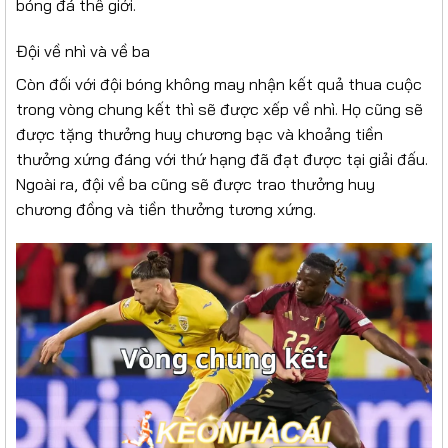
bóng đá thế giới.
Đội về nhì và về ba
Còn đối với đội bóng không may nhận kết quả thua cuộc
trong vòng chung kết thì sẽ được xếp về nhì. Họ cũng sẽ
được tặng thưởng huy chương bạc và khoảng tiền
thưởng xứng đáng với thứ hạng đã đạt được tại giải đấu.
Ngoài ra, đội về ba cũng sẽ được trao thưởng huy
chương đồng và tiền thưởng tương xứng.