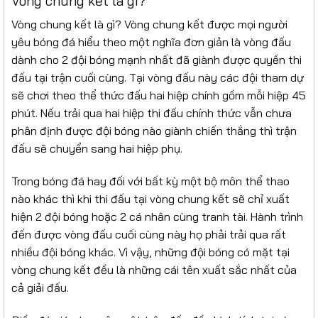
Vòng chung kết là gì?
Vòng chung kết là gì? Vòng chung kết được mọi người
yêu bóng đá hiểu theo một nghĩa đơn giản là vòng đấu
dành cho 2 đội bóng mạnh nhất đã giành được quyền thi
đấu tại trận cuối cùng. Tại vòng đấu này các đội tham dự
sẽ chơi theo thể thức đấu hai hiệp chính gồm mỗi hiệp 45
phút. Nếu trải qua hai hiệp thi đấu chính thức vẫn chưa
phân định được đội bóng nào giành chiến thắng thì trận
đấu sẽ chuyển sang hai hiệp phụ.
Trong bóng đá hay đối với bất kỳ một bộ môn thể thao
nào khác thì khi thi đấu tại vòng chung kết sẽ chỉ xuất
hiện 2 đội bóng hoặc 2 cá nhân cùng tranh tài. Hành trình
đến được vòng đấu cuối cùng này họ phải trải qua rất
nhiều đội bóng khác. Vì vậy, những đội bóng có mặt tại
vòng chung kết đều là những cái tên xuất sắc nhất của
cả giải đấu.