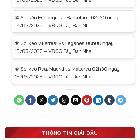
⚽ Soi kèo Espanyol vs Barcelona 02h30 ngày
16/05/2025 – VĐQG Tây Ban Nha
⚽ Soi kèo Villarreal vs Leganes 00h00 ngày
15/05/2025 – VĐQG Tây Ban Nha
⚽ Soi kèo Real Madrid vs Mallorca 02h30 ngày
15/05/2025 – VĐQG Tây Ban Nha
THÔNG TIN GIẢI ĐẤU