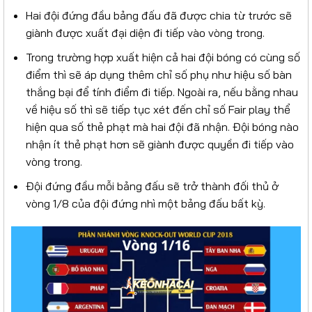
Hai đội đứng đầu bảng đấu đã được chia từ trước sẽ
giành được xuất đại diện đi tiếp vào vòng trong.
Trong trường hợp xuất hiện cả hai đội bóng có cùng số
điểm thì sẽ áp dụng thêm chỉ số phụ như hiệu số bàn
thắng bại để tính điểm đi tiếp. Ngoài ra, nếu bằng nhau
về hiệu số thì sẽ tiếp tục xét đến chỉ số Fair play thể
hiện qua số thẻ phạt mà hai đội đã nhận. Đội bóng nào
nhận ít thẻ phạt hơn sẽ giành được quyền đi tiếp vào
vòng trong.
Đội đứng đầu mỗi bảng đấu sẽ trở thành đối thủ ở
vòng 1/8 của đội đứng nhì một bảng đấu bất kỳ.