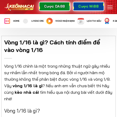
Bỏ
Cược DA88
Cược Wi88
qua
nội
HOME
LIVESCORE
VIDEO NHẬN ĐỊNH
LỊCH THI ĐẤU
KQ
dung
Vòng 1/16 là gì? Cách tính điểm để
vào vòng 1/16
Vòng 1/16 chính là một trong những thuật ngữ gây nhiều
sự nhầm lẫn nhất trong bóng đá. Bởi vì người hâm mộ
thường không thể phân biệt được vòng 1/16 và vòng 1/8.
Vậy
vòng 1/16 là gì
? Nếu anh em vẫn chưa biết thì hãy
cùng
kèo nhà cái
tìm hiểu qua nội dung bài viết dưới đây
nhé!
Vòng 1/16 là gì?