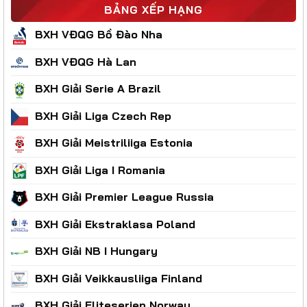
BẢNG XẾP HẠNG
BXH VĐQG Bồ Đào Nha
BXH VĐQG Hà Lan
BXH Giải Serie A Brazil
BXH Giải Liga Czech Rep
BXH Giải Meistriliiga Estonia
BXH Giải Liga I Romania
BXH Giải Premier League Russia
BXH Giải Ekstraklasa Poland
BXH Giải NB I Hungary
BXH Giải Veikkausliiga Finland
BXH Giải Eliteserien Norway