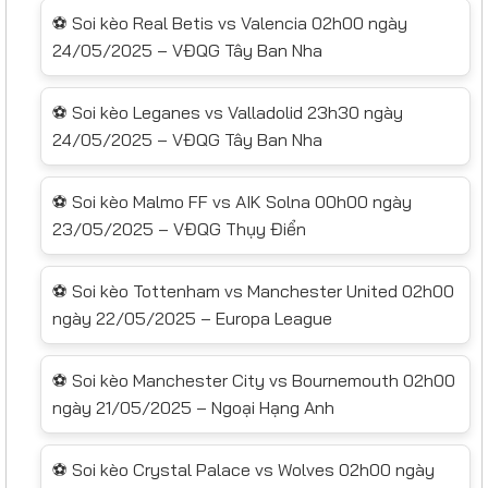
⚽ Soi kèo Real Betis vs Valencia 02h00 ngày
24/05/2025 – VĐQG Tây Ban Nha
⚽ Soi kèo Leganes vs Valladolid 23h30 ngày
24/05/2025 – VĐQG Tây Ban Nha
⚽ Soi kèo Malmo FF vs AIK Solna 00h00 ngày
23/05/2025 – VĐQG Thụy Điển
⚽ Soi kèo Tottenham vs Manchester United 02h00
ngày 22/05/2025 – Europa League
⚽ Soi kèo Manchester City vs Bournemouth 02h00
ngày 21/05/2025 – Ngoại Hạng Anh
⚽ Soi kèo Crystal Palace vs Wolves 02h00 ngày