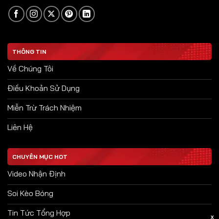
THÔNG TIN
Về Chúng Tôi
Điều Khoản Sử Dụng
Miễn Trừ Trách Nhiệm
Liên Hệ
CHUYÊN MỤC HOT
Video Nhận Định
Soi Kèo Bóng
Tin Tức Tổng Hợp
X