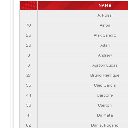
NAME
1
A. Rossi
70
Ainoã
26
Alex Sandro
29
Allan
0
Andrew
6
Ayrton Lucas
27
Bruno Henrique
55
Caio Garcia
44
Carbone
33
Cleiton
41
Da Mata
62
Daniel Rogério