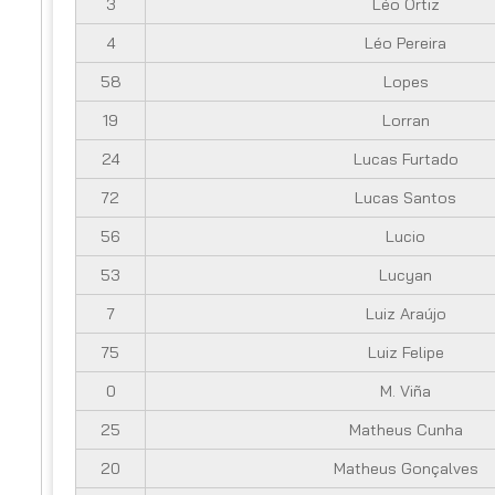
3
Léo Ortiz
4
Léo Pereira
58
Lopes
19
Lorran
24
Lucas Furtado
72
Lucas Santos
56
Lucio
53
Lucyan
7
Luiz Araújo
75
Luiz Felipe
0
M. Viña
25
Matheus Cunha
20
Matheus Gonçalves