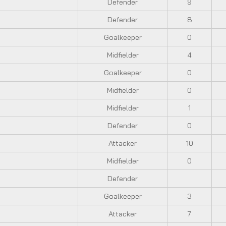
Defender
9
Defender
8
Goalkeeper
0
Midfielder
4
Goalkeeper
0
Midfielder
0
Midfielder
1
Defender
0
Attacker
10
Midfielder
0
Defender
Goalkeeper
3
Attacker
7