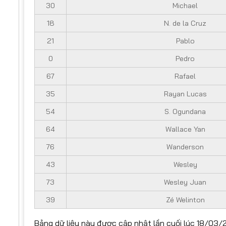
30
Michael
18
N. de la Cruz
21
Pablo
0
Pedro
67
Rafael
35
Rayan Lucas
54
S. Ogundana
64
Wallace Yan
76
Wanderson
43
Wesley
73
Wesley Juan
39
Zé Welinton
Bảng dữ liệu này được cập nhật lần cuối lúc 18/03/