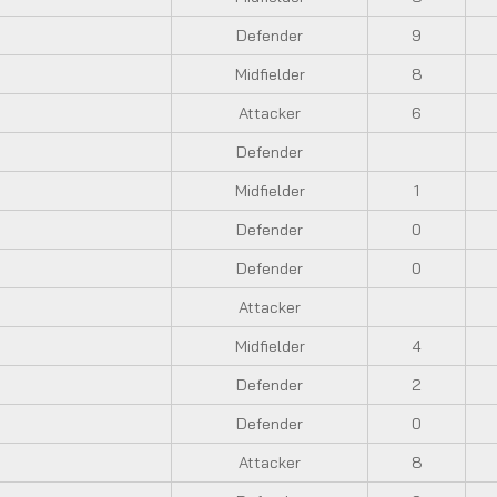
Defender
9
Midfielder
8
Attacker
6
Defender
Midfielder
1
Defender
0
Defender
0
Attacker
Midfielder
4
Defender
2
Defender
0
Attacker
8