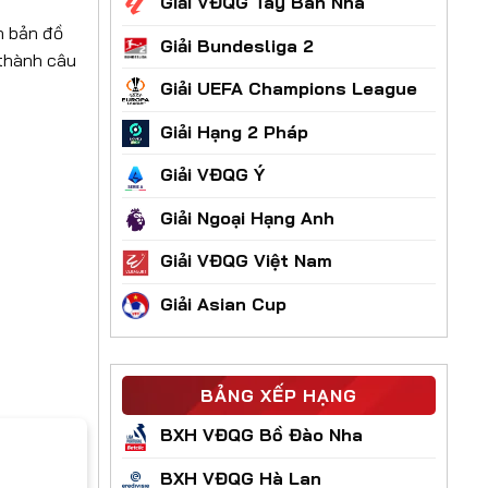
Giải VĐQG Tây Ban Nha
n bản đồ
Giải Bundesliga 2
 thành câu
Giải UEFA Champions League
Giải Hạng 2 Pháp
Giải VĐQG Ý
Giải Ngoại Hạng Anh
Giải VĐQG Việt Nam
Giải Asian Cup
BẢNG XẾP HẠNG
BXH VĐQG Bồ Đào Nha
BXH VĐQG Hà Lan