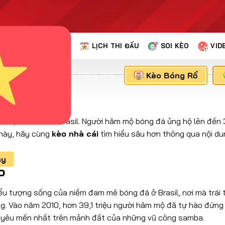
KẾT QUẢ
LỊCH THI ĐẤU
SOI KÈO
VID
Loading time...
Kèo Bóng Rổ
o
m mộ lớn nhất ở Brasil. Người hâm mộ bóng đá ủng hộ lên đến 3
 này, hãy cùng
kèo nhà cái
tìm hiểu sâu hơn thông qua nội d
ày
o
iểu tượng sống của niềm đam mê bóng đá ở Brasil, nơi mà trái 
ng. Vào năm 2010, hơn 39,1 triệu người hâm mộ đã tự hào đứng
c yêu mến nhất trên mảnh đất của những vũ công samba.