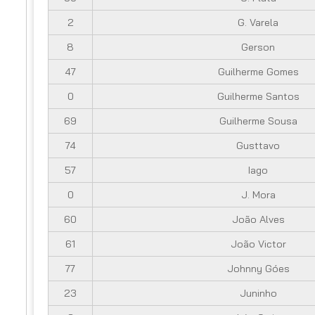
2
G. Varela
8
Gerson
47
Guilherme Gomes
0
Guilherme Santos
69
Guilherme Sousa
74
Gusttavo
57
Iago
0
J. Mora
60
João Alves
61
João Victor
77
Johnny Góes
23
Juninho