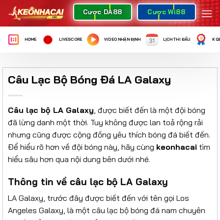
Bỏ
Cược DA88
Cược Wi88
qua
nội
HOME
LIVESCORE
VIDEO NHẬN ĐỊNH
LỊCH THI ĐẤU
KQ
dung
Câu Lạc Bộ Bóng Đá LA Galaxy
Câu lạc bộ LA Galaxy
, được biết đến là một đội bóng
đã lừng danh một thời. Tuy không được lan toả rộng rải
nhưng cũng được cộng đồng yêu thích bóng đá biết đến.
Để hiểu rõ hơn về đội bóng này, hãy cùng
keonhacai
tìm
hiểu sâu hơn qua nội dung bên dưới nhé.
Thông tin về câu lạc bộ LA Galaxy
LA Galaxy, trước đây được biết đến với tên gọi Los
Angeles Galaxy, là một câu lạc bộ bóng đá nam chuyên