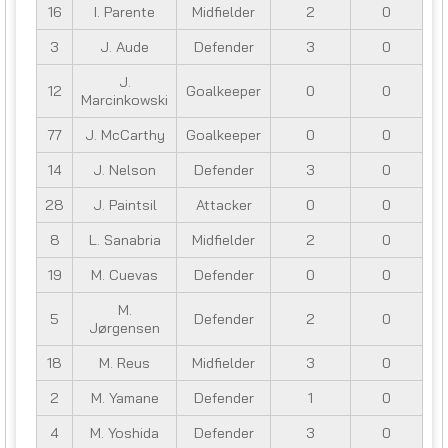
16
I. Parente
Midfielder
2
0
3
J. Aude
Defender
3
0
J.
12
Goalkeeper
0
0
Marcinkowski
77
J. McCarthy
Goalkeeper
0
0
14
J. Nelson
Defender
3
0
28
J. Paintsil
Attacker
0
0
8
L. Sanabria
Midfielder
2
0
19
M. Cuevas
Defender
0
0
M.
5
Defender
2
0
Jørgensen
18
M. Reus
Midfielder
3
0
2
M. Yamane
Defender
1
0
4
M. Yoshida
Defender
3
0