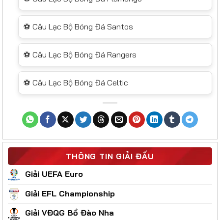
⚽ Câu Lạc Bộ Bóng Đá Santos
⚽ Câu Lạc Bộ Bóng Đá Rangers
⚽ Câu Lạc Bộ Bóng Đá Celtic
THÔNG TIN GIẢI ĐẤU
Giải UEFA Euro
Giải EFL Championship
Giải VĐQG Bồ Đào Nha