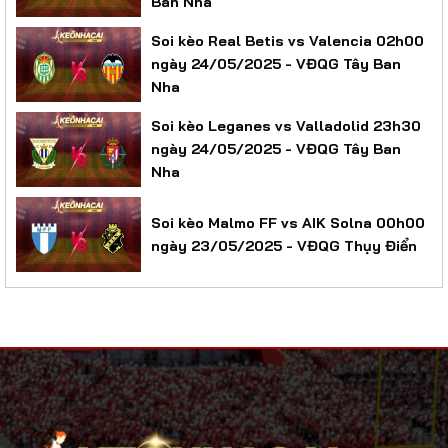
Ban Nha
Soi kèo Real Betis vs Valencia 02h00
ngày 24/05/2025 - VĐQG Tây Ban
Nha
Soi kèo Leganes vs Valladolid 23h30
ngày 24/05/2025 - VĐQG Tây Ban
Nha
Soi kèo Malmo FF vs AIK Solna 00h00
ngày 23/05/2025 - VĐQG Thụy Điển