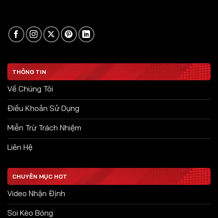
THÔNG TIN
Về Chúng Tôi
Điều Khoản Sử Dụng
Miễn Trừ Trách Nhiệm
Liên Hệ
CHUYÊN MỤC HOT
Video Nhận Định
Soi Kèo Bóng