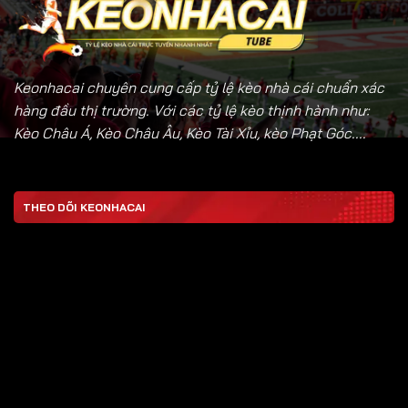
Keonhacai chuyên cung cấp tỷ lệ kèo nhà cái chuẩn xác
hàng đầu thị trường. Với các tỷ lệ kèo thịnh hành như:
Kèo Châu Á, Kèo Châu Âu, Kèo Tài Xỉu, kèo Phạt Góc....
THEO DÕI KEONHACAI