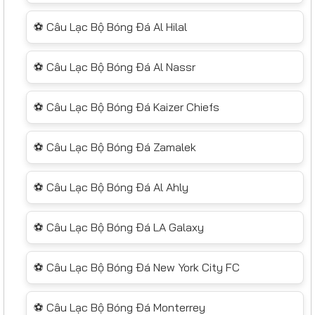
⚽ Câu Lạc Bộ Bóng Đá Al Hilal
⚽ Câu Lạc Bộ Bóng Đá Al Nassr
⚽ Câu Lạc Bộ Bóng Đá Kaizer Chiefs
⚽ Câu Lạc Bộ Bóng Đá Zamalek
⚽ Câu Lạc Bộ Bóng Đá Al Ahly
⚽ Câu Lạc Bộ Bóng Đá LA Galaxy
⚽ Câu Lạc Bộ Bóng Đá New York City FC
⚽ Câu Lạc Bộ Bóng Đá Monterrey