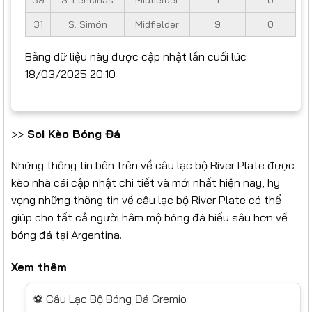
31
S. Simón
Midfielder
9
0
Bảng dữ liệu này được cập nhật lần cuối lúc
18/03/2025 20:10
>>
Soi Kèo Bóng Đá
Những thông tin bên trên về câu lạc bộ River Plate được
kèo nhà cái cập nhật chi tiết và mới nhất hiện nay, hy
vọng những thông tin về câu lạc bộ River Plate có thể
giúp cho tất cả người hâm mộ bóng đá hiểu sâu hơn về
bóng đá tại Argentina.
Xem thêm
⚽ Câu Lạc Bộ Bóng Đá Gremio