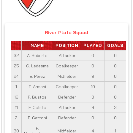
River Plate Squad
NAME
POSITION
PLAYED
GOALS
32
A. Ruberto
Attacker
0
0
25
C. Ledesma
Goalkeeper
0
0
24
E. Pérez
Midfielder
9
0
1
F. Armani
Goalkeeper
10
0
16
F. Bustos
Defender
3
0
11
F. Colidio
Attacker
9
3
2
F. Gattoni
Defender
0
0
F.
30
Midfielder
4
1