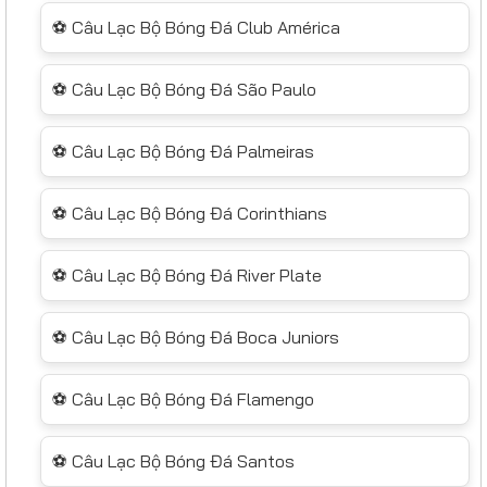
⚽ Câu Lạc Bộ Bóng Đá Club América
⚽ Câu Lạc Bộ Bóng Đá São Paulo
⚽ Câu Lạc Bộ Bóng Đá Palmeiras
⚽ Câu Lạc Bộ Bóng Đá Corinthians
⚽ Câu Lạc Bộ Bóng Đá River Plate
⚽ Câu Lạc Bộ Bóng Đá Boca Juniors
⚽ Câu Lạc Bộ Bóng Đá Flamengo
⚽ Câu Lạc Bộ Bóng Đá Santos