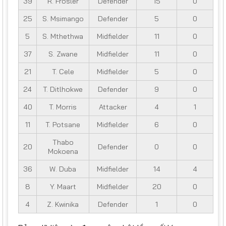
39
R. Frosler
Defender
15
0
25
S. Msimango
Defender
5
0
5
S. Mthethwa
Midfielder
11
0
37
S. Zwane
Midfielder
11
0
21
T. Cele
Midfielder
5
0
24
T. Ditlhokwe
Defender
9
0
40
T. Morris
Attacker
4
1
11
T. Potsane
Midfielder
6
0
Thabo
20
Defender
0
0
Mokoena
36
W. Duba
Midfielder
14
4
8
Y. Maart
Midfielder
20
0
4
Z. Kwinika
Defender
1
0