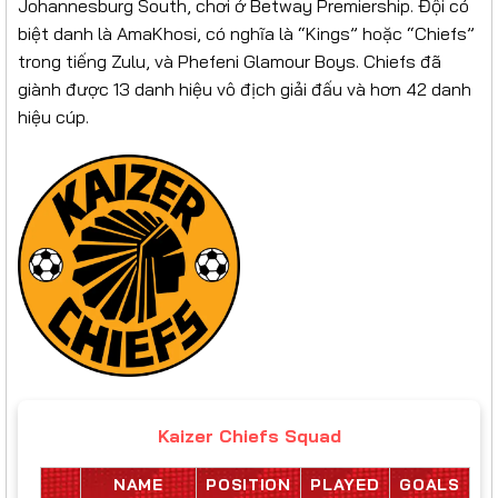
Johannesburg South, chơi ở Betway Premiership. Đội có
biệt danh là AmaKhosi, có nghĩa là “Kings” hoặc “Chiefs”
trong tiếng Zulu, và Phefeni Glamour Boys. Chiefs đã
giành được 13 danh hiệu vô địch giải đấu và hơn 42 danh
hiệu cúp.
Kaizer Chiefs Squad
NAME
POSITION
PLAYED
GOALS