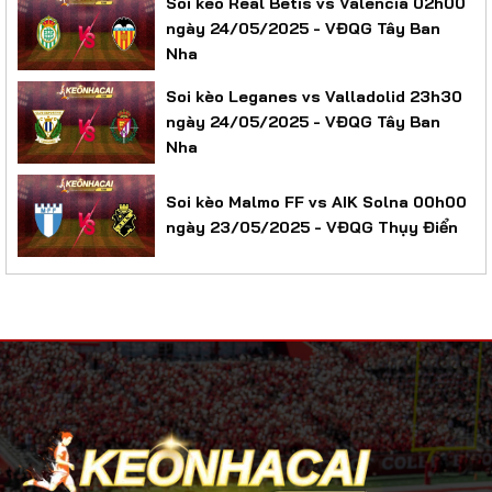
Soi kèo Real Betis vs Valencia 02h00
ngày 24/05/2025 - VĐQG Tây Ban
Nha
Soi kèo Leganes vs Valladolid 23h30
ngày 24/05/2025 - VĐQG Tây Ban
Nha
Soi kèo Malmo FF vs AIK Solna 00h00
ngày 23/05/2025 - VĐQG Thụy Điển