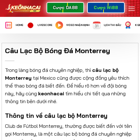
Bỏ
Cược DA88
Cược Wi88
qua
nội
HOME
LIVESCORE
VIDEO NHẬN ĐỊNH
LỊCH THI ĐẤU
KQ
dung
Câu Lạc Bộ Bóng Đá Monterrey
Trong làng bóng đá chuyên nghiệp, thì
câu lạc bộ
Monterrey
tại Mexico cũng được cộng đồng yêu thích
thể thao bóng đá biết đến. Để hiểu rõ hơn về đội bóng
này, hãy cùng
keonhacai
tìm hiểu chi tiết qua những
thông tin bên dưới nhé.
Thông tin về câu lạc bộ Monterrey
Club de Fútbol Monterrey, thường được biết đến với tên
gọi Monterrey, là một câu lạc bộ bóng đá chuyên nghiệp