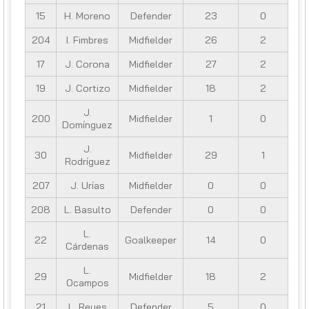
15
H. Moreno
Defender
23
0
204
I. Fimbres
Midfielder
26
2
17
J. Corona
Midfielder
27
2
19
J. Cortizo
Midfielder
18
2
J.
200
Midfielder
1
0
Domínguez
J.
30
Midfielder
29
1
Rodríguez
207
J. Urías
Midfielder
0
0
208
L. Basulto
Defender
0
0
L.
22
Goalkeeper
14
0
Cárdenas
L.
29
Midfielder
18
2
Ocampos
21
L. Reyes
Defender
5
0