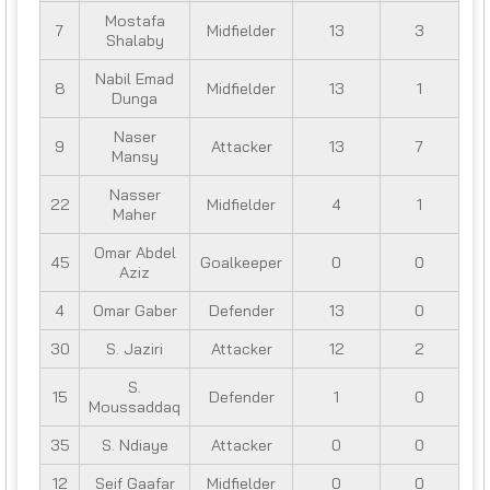
Mostafa
7
Midfielder
13
3
Shalaby
Nabil Emad
8
Midfielder
13
1
Dunga
Naser
9
Attacker
13
7
Mansy
Nasser
22
Midfielder
4
1
Maher
Omar Abdel
45
Goalkeeper
0
0
Aziz
4
Omar Gaber
Defender
13
0
30
S. Jaziri
Attacker
12
2
S.
15
Defender
1
0
Moussaddaq
35
S. Ndiaye
Attacker
0
0
12
Seif Gaafar
Midfielder
0
0