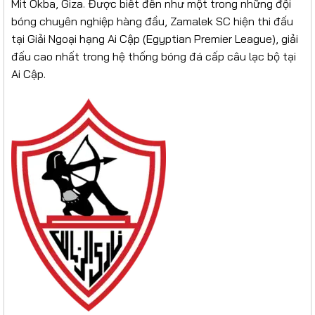
Mit Okba, Giza. Được biết đến như một trong những đội
bóng chuyên nghiệp hàng đầu, Zamalek SC hiện thi đấu
tại Giải Ngoại hạng Ai Cập (Egyptian Premier League), giải
đấu cao nhất trong hệ thống bóng đá cấp câu lạc bộ tại
Ai Cập.