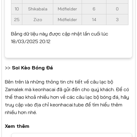
10
Shikabala
Midfielder
6
0
25
Zizo
Midfielder
14
3
Bảng dữ liệu này được cập nhật lần cuối lúc
18/03/2025 20:12
>>
Soi Kèo Bóng Đá
Bên trên là những thông tin chi tiết về câu lạc bộ
Zamalek mà keonhacai đã gửi đến cho quý khách. Để có
thể thao khoả nhiều hơn về các câu lạc bộ bóng đá, hãy
truy cập vào địa chỉ keonhacai.tube để tìm hiểu thêm
nhiều hơn nhé.
Xem thêm