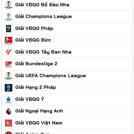
Giải VĐQG Bồ Đào Nha
Giải Champions League
Giải VĐQG Pháp
Giải VĐQG Đức
Giải VĐQG Tây Ban Nha
Giải Bundesliga 2
Giải UEFA Champions League
Giải Hạng 2 Pháp
Giải VĐQG Ý
Giải Ngoại Hạng Anh
Giải VĐQG Việt Nam